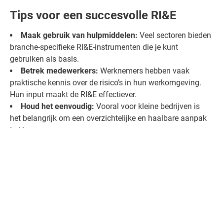
Tips voor een succesvolle RI&E
Maak gebruik van hulpmiddelen:
Veel sectoren bieden
branche-specifieke RI&E-instrumenten die je kunt
gebruiken als basis.
Betrek medewerkers:
Werknemers hebben vaak
praktische kennis over de risico’s in hun werkomgeving.
Hun input maakt de RI&E effectiever.
Houd het eenvoudig:
Vooral voor kleine bedrijven is
het belangrijk om een overzichtelijke en haalbare aanpak
te kiezen.
Een goed uitgevoerde RI&E is een onmisbaar hulpmiddel
om een veilige en gezonde werkplek te creëren. Het helpt
niet alleen om risico’s te beheersen, maar draagt ook bij
aan een betere werksfeer en minder verzuim. Door
bovenstaande stappen te volgen, zorg je dat jouw RI&E
voldoet aan de wettelijke eisen en echt waarde toevoegt
aan je organisatie.