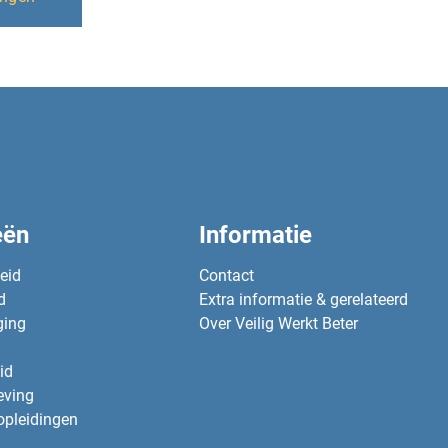
eën
Informatie
heid
Contact
d
Extra informatie & gerelateerd
ging
Over Veilig Werkt Beter
id
eving
opleidingen