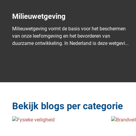
Voorkom bodem- en
waterverontreiniging door lekkages
Bodem- en waterverontreiniging zijn ernstige
milieuproblemen die niet alleen schadelijk zijn voor het
ecosysteem, maar ook hoge kosten en juridisc...
Bekijk blogs per categorie