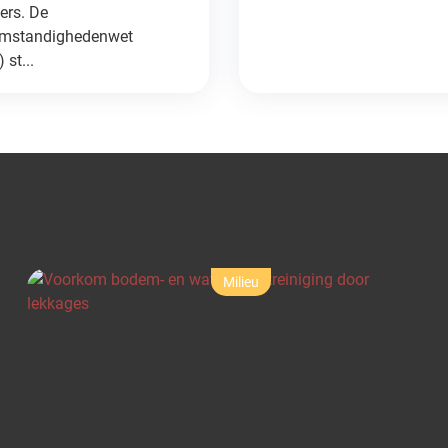
rs. De
omstandighedenwet
 st...
Cursussen en opleidingen