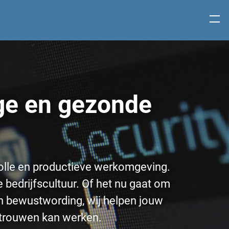
ige en gezonde
volle en productieve werkomgeving.
 bedrijfscultuur. Of het nu gaat om
van bewustwording, wij helpen jouw
rtrouwen kan werken.