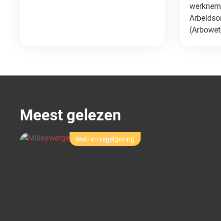
werkneme
Arbeids
(Arbowet)
Meest gelezen
Milieu