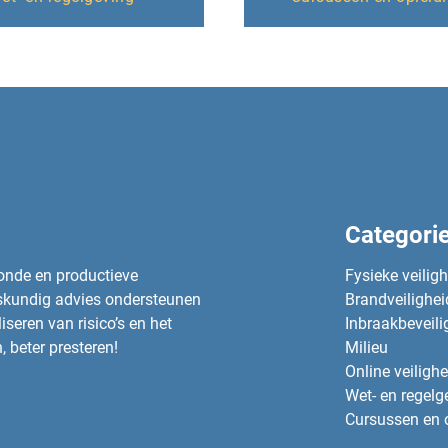
Categori
zonde en productieve
Fysieke veilig
eskundig advies ondersteunen
Brandveilighei
seren van risico’s en het
Inbraakbeveili
, beter presteren!
Milieu
Online veilighe
Wet- en regelg
Cursussen en 