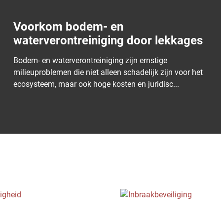
Aanbieders van opleidingen: Hoe
kies je de juiste partner voor jouw
organisatie?
Het belang van opleidingen voor de veiligheid en
efficiëntie op de werkvloer kan niet genoeg benadrukt
worden. Bij VeiligWerktBeter.nl zijn w...