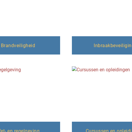
Brandveiligheid
Inbraakbeveiligi
et- en regelgeving
Cursussen en opleid