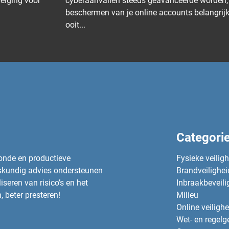
cyberaanvallen steeds geavanceerde worden, is het
beschermen van je online accounts belangrijker dan
ooit...
Categori
zonde en productieve
Fysieke veilig
eskundig advies ondersteunen
Brandveilighei
seren van risico’s en het
Inbraakbeveili
, beter presteren!
Milieu
Online veilighe
Wet- en regelg