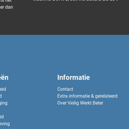
eën
Informatie
heid
Contact
d
Extra informatie & gerelateerd
ging
Over Veilig Werkt Beter
id
eving