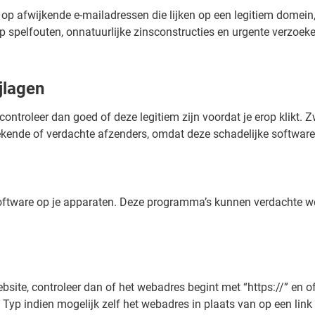
et op afwijkende e-mailadressen die lijken op een legitiem domei
 spelfouten, onnatuurlijke zinsconstructies en urgente verzoek
jlagen
, controleer dan goed of deze legitiem zijn voordat je erop klikt.
ekende of verdachte afzenders, omdat deze schadelijke softwar
gsoftware op je apparaten. Deze programma’s kunnen verdachte we
site, controleer dan of het webadres begint met “https://” en of
 Typ indien mogelijk zelf het webadres in plaats van op een link 