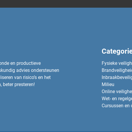
Categori
zonde en productieve
Fysieke veilig
eskundig advies ondersteunen
Brandveilighei
seren van risico’s en het
Inbraakbeveili
, beter presteren!
Milieu
Online veilighe
Wet- en regelg
Cursussen en 