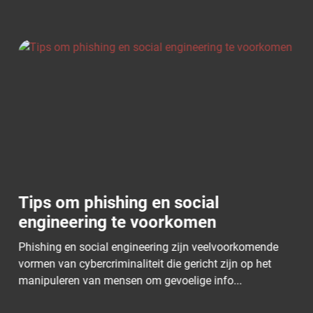
Wat is AVG?
De Algemene Verordening Gegevensbescherming (AVG)
is een Europese privacywet die sinds 25 mei 2018 van
kracht is. De AVG, ook wel bekend als de Ge...