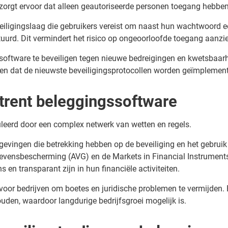
 zorgt ervoor dat alleen geautoriseerde personen toegang hebben
veiligingslaag die gebruikers vereist om naast hun wachtwoord ee
uurd. Dit vermindert het risico op ongeoorloofde toegang aanzien
oftware te beveiligen tegen nieuwe bedreigingen en kwetsbaarh
 en dat de nieuwste beveiligingsprotocollen worden geïmplement
trent beleggingssoftware
leerd door een complex netwerk van wetten en regels.
elgevingen die betrekking hebben op de beveiliging en het gebrui
ensbescherming (AVG) en de Markets in Financial Instruments D
n transparant zijn in hun financiële activiteiten.
voor bedrijven om boetes en juridische problemen te vermijden. 
uden, waardoor langdurige bedrijfsgroei mogelijk is.