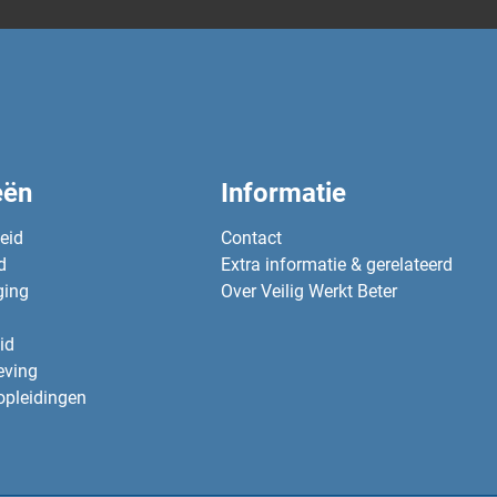
eën
Informatie
heid
Contact
d
Extra informatie & gerelateerd
ging
Over Veilig Werkt Beter
id
eving
opleidingen