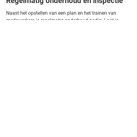
Regelmatig onderhoud en inspectie
Naast het opstellen van een plan en het trainen van
medewerkers is regelmatig onderhoud nodig. Laat je
brandblussers, rookmelders en noodverlichting jaarlijks
inspecteren. Zo voorkom je dat veiligheidsmiddelen niet
functioneren op het moment dat je ze het meest nodig
hebt.
Terug
Meest gelezen