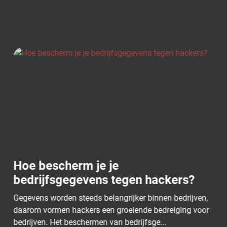
Tips om phishing en social
ckers?
engineering te voorkomen
nen bedrijven,
Phishing en social engineering zijn veelv
dreiging voor
vormen van cybercriminaliteit die gericht zi
..
manipuleren van mensen om gevoelige info