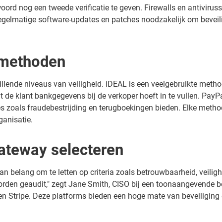
ord nog een tweede verificatie te geven. Firewalls en antiviruss
regelmatige software-updates en patches noodzakelijk om beveil
-methoden
lende niveaus van veiligheid. iDEAL is een veelgebruikte method
 de klant bankgegevens bij de verkoper hoeft in te vullen. PayP
ties zoals fraudebestrijding en terugboekingen bieden. Elke metho
ganisatie.
ateway selecteren
van belang om te letten op criteria zoals betrouwbaarheid, veili
den geaudit," zegt Jane Smith, CISO bij een toonaangevende b
 en Stripe. Deze platforms bieden een hoge mate van beveiliging