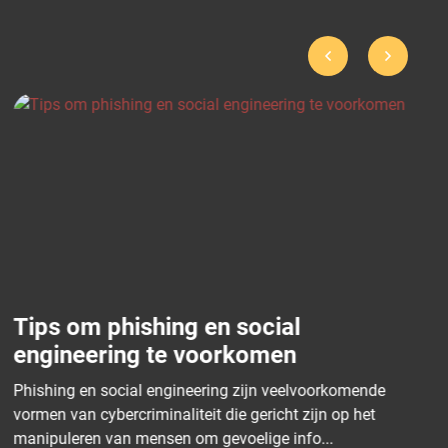
Wat is AVG?
De Algemene Verordening Gegevensbescher
is een Europese privacywet die sinds 25 mei
oorkomende
kracht is. De AVG, ook wel bekend als de Ge..
jn op het
...