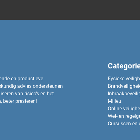
Categori
zonde en productieve
Fysieke veilig
eskundig advies ondersteunen
Brandveilighei
seren van risico’s en het
Inbraakbeveili
, beter presteren!
Milieu
Online veilighe
Wet- en regelg
Cursussen en 