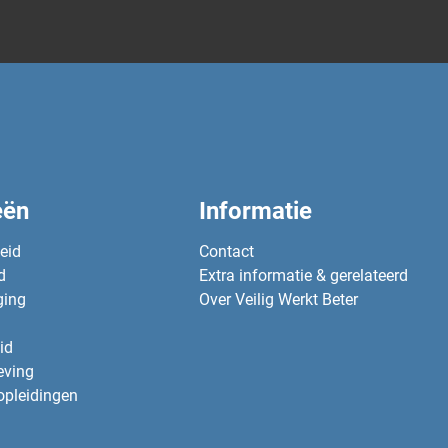
eën
Informatie
heid
Contact
d
Extra informatie & gerelateerd
ging
Over Veilig Werkt Beter
id
eving
opleidingen