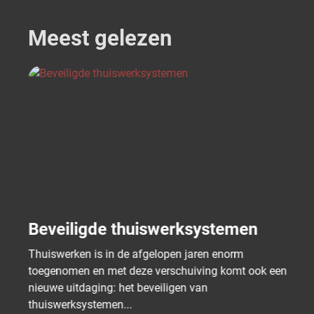
Meest gelezen
temen
Hoe bescherm je je
bedrijfsgegevens tegen ha
enorm
 komt ook een
Gegevens worden steeds belangrijker bin
daarom vormen hackers een groeiende be
bedrijven. Het beschermen van bedrijfsge.